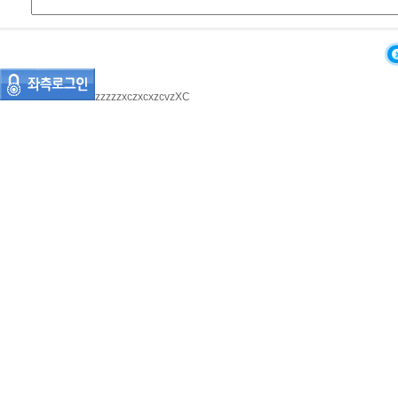
zzzzzxczxcxzcvzXC