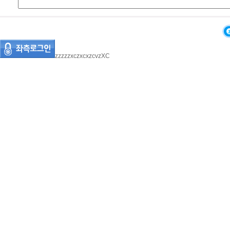
zzzzzxczxcxzcvzXC