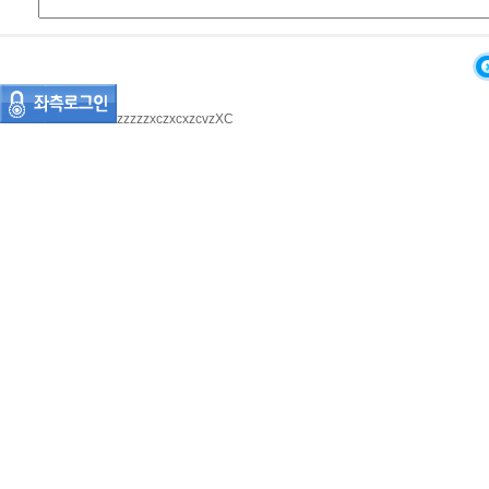
zzzzzxczxcxzcvzXC