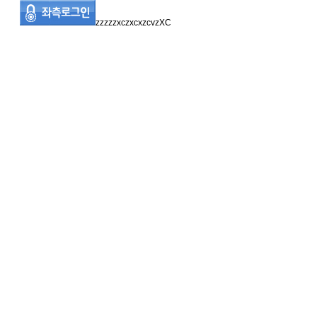
zzzzzxczxcxzcvzXC