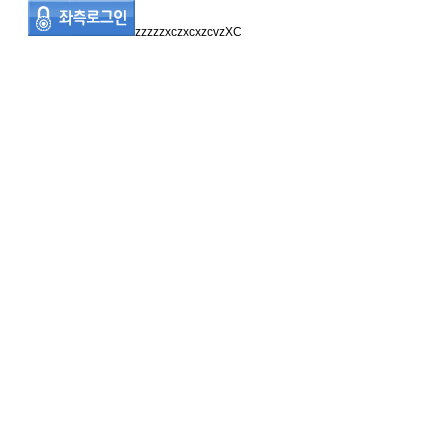
zzzzzxczxcxzcvzXC